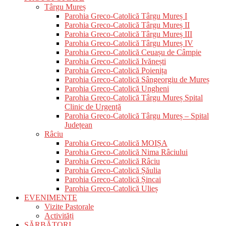
Târgu Mureș
Parohia Greco-Catolică Târgu Mureș I
Parohia Greco-Catolică Târgu Mureș II
Parohia Greco-Catolică Târgu Mureș III
Parohia Greco-Catolică Târgu Mureș IV
Parohia Greco-Catolică Ceuașu de Câmpie
Parohia Greco-Catolică Ivănești
Parohia Greco-Catolică Poienița
Parohia Greco-Catolică Sângeorgiu de Mureș
Parohia Greco-Catolică Ungheni
Parohia Greco-Catolică Târgu Mureș Spital
Clinic de Urgență
Parohia Greco-Catolică Târgu Mureș – Spital
Județean
Râciu
Parohia Greco-Catolică MOIȘA
Parohia Greco-Catolică Nima Râciului
Parohia Greco-Catolică Râciu
Parohia Greco-Catolică Șăulia
Parohia Greco-Catolică Șincai
Parohia Greco-Catolică Ulieș
EVENIMENTE
Vizite Pastorale
Activități
SĂRBĂTORI