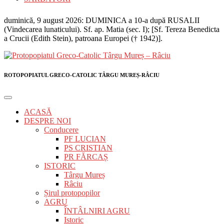
duminică, 9 august 2026: DUMINICA a 10-a după RUSALII
(Vindecarea lunaticului). Sf. ap. Matia (sec. I); [Sf. Tereza Benedicta
a Crucii (Edith Stein), patroana Europei († 1942)].
ROTOPOPIATUL GRECO-CATOLIC TÂRGU MUREȘ-RÂCIU
ACASĂ
DESPRE NOI
Conducere
PF LUCIAN
PS CRISTIAN
PR FĂRCAȘ
ISTORIC
Târgu Mureș
Râciu
Șirul protopopilor
AGRU
ÎNTÂLNIRI AGRU
Istoric