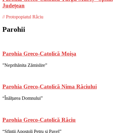
Județean
// Protopopiatul Râciu
Parohii
Parohia Greco-Catolică Moișa
”Neprihănita Zămislire”
Parohia Greco-Catolică Nima Râciului
“Înălțarea Domnului”
Parohia Greco-Catolică Râciu
“Sfinții Apostoli Petru și Pavel”