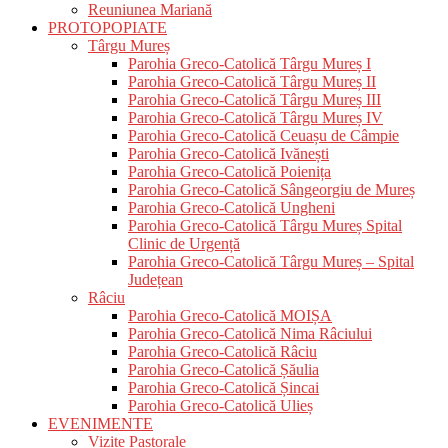
Reuniunea Mariană
PROTOPOPIATE
Târgu Mureș
Parohia Greco-Catolică Târgu Mureș I
Parohia Greco-Catolică Târgu Mureș II
Parohia Greco-Catolică Târgu Mureș III
Parohia Greco-Catolică Târgu Mureș IV
Parohia Greco-Catolică Ceuașu de Câmpie
Parohia Greco-Catolică Ivănești
Parohia Greco-Catolică Poienița
Parohia Greco-Catolică Sângeorgiu de Mureș
Parohia Greco-Catolică Ungheni
Parohia Greco-Catolică Târgu Mureș Spital
Clinic de Urgență
Parohia Greco-Catolică Târgu Mureș – Spital
Județean
Râciu
Parohia Greco-Catolică MOIȘA
Parohia Greco-Catolică Nima Râciului
Parohia Greco-Catolică Râciu
Parohia Greco-Catolică Șăulia
Parohia Greco-Catolică Șincai
Parohia Greco-Catolică Ulieș
EVENIMENTE
Vizite Pastorale