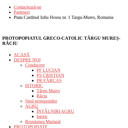
Contactează-ne
Parteneri
Piata Cardinal Iuliu Hossu nr. 1 Targu-Mures, Romania
PROTOPOPIATUL GRECO-CATOLIC TÂRGU MUREȘ-
RÂCIU
ACASĂ
DESPRE NOI
Conducere
PF LUCIAN
PS CRISTIAN
PR FĂRCAȘ
ISTORIC
Târgu Mureș
Râciu
Șirul protopopilor
AGRU
ÎNTÂLNIRI AGRU
Istoric
Reuniunea Mariană
PROTOPOPIATE