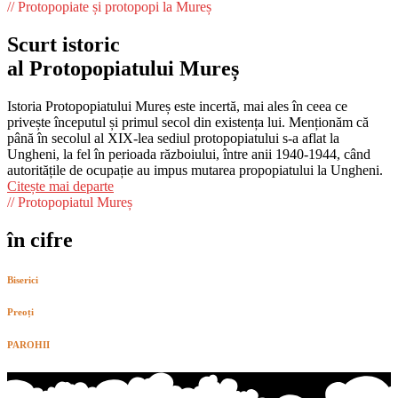
// Protopopiate și protopopi la Mureș
Scurt istoric
al Protopopiatului Mureș
Istoria Protopopiatului Mureș este incertă, mai ales în ceea ce
privește începutul și primul secol din existența lui. Menționăm că
până în secolul al XIX-lea sediul protopopiatului s-a aflat la
Ungheni, la fel în perioada războiului, între anii 1940-1944, când
autoritățile de ocupație au impus mutarea propopiatului la Ungheni.
Citește mai departe
// Protopopiatul Mureș
în cifre
Biserici
Preoți
PAROHII